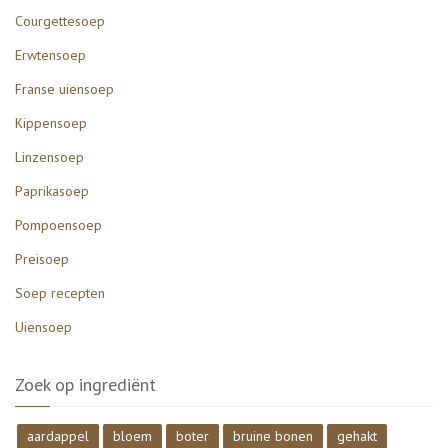
Courgettesoep
Erwtensoep
Franse uiensoep
Kippensoep
Linzensoep
Paprikasoep
Pompoensoep
Preisoep
Soep recepten
Uiensoep
Zoek op ingrediënt
aardappel
bloem
boter
bruine bonen
gehakt